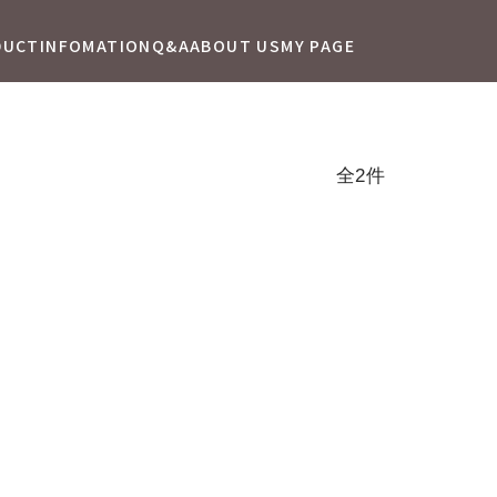
DUCT
INFOMATION
Q&A
ABOUT US
MY PAGE
全2件