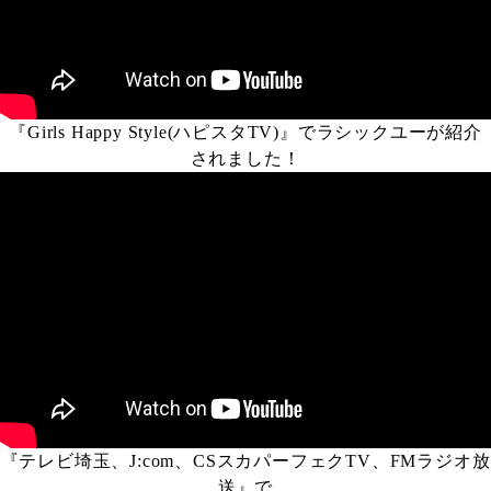
『Girls Happy Style(ハピスタTV)』でラシックユーが紹介
されました！
『テレビ埼玉、J:com、CSスカパーフェクTV、FMラジオ放
送』で